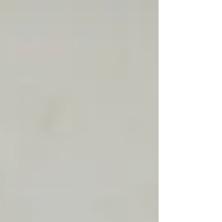
e rostos cansados ocupavam os bancos
apertados naquele fim de tarde cinzento. No
fundo, três amigos que dividem a mesma
rotina: trabalho pesado, contas acumuladas e
medo do futuro. — Cada mês parece mais
pesado que o outro. As contas de água, de
energia, o mercado, nada disso tá cabendo
mais no meu bolso