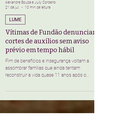
Alexandre Souza e Jully Cordeiro
21 de jul.
10 min de leitura
LUME
Vítimas de Fundão denunciam
cortes de auxílios sem aviso
prévio em tempo hábil
Fim de benefícios e insegurança voltam a
assombrar famílias que ainda tentam
reconstruir a vida quase 11 anos após o
desastre da Samarco Ouça na íntegra: Em
Mariana e Barra Longa, as duas primeiras
cidades mineiras atingidas pelo crime da Vale