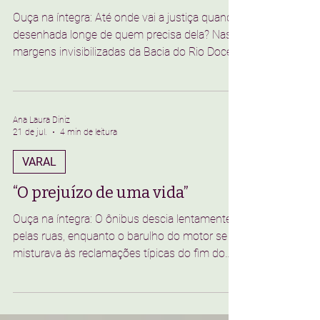
Uma Repactuação sem povo e
territórios de medo
Ouça na íntegra: Até onde vai a justiça quando
desenhada longe de quem precisa dela? Nas
margens invisibilizadas da Bacia do Rio Doce,
a história teima em ser imposta de cima para
baixo. Nos últimos quase dois anos, gabinetes
climatizados e escritórios corporativos ecoam
discursos de triunfo sobre o "Novo Acordo do
Ana Laura Diniz
21 de jul.
4 min de leitura
Rio Doce". A chamada Repactuação é vendida
pelas empresas e governos como o desfecho
VARAL
definitivo para o crime de 5 de novembro de
2015. No entanto, para os atingido
“O prejuízo de uma vida”
Ouça na íntegra: O ônibus descia lentamente
pelas ruas, enquanto o barulho do motor se
misturava às reclamações típicas do fim do
mês. Mochilas gastas, botas sujas de minério