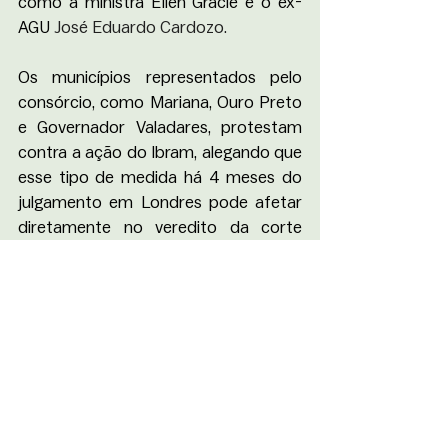
como a ministra Ellen Gracie e o ex-
AGU 
José Eduardo Cardozo. 
Os municípios representados pelo 
consórcio, como Mariana, Ouro Preto 
e Governador Valadares, protestam 
contra a ação do Ibram, alegando que 
esse tipo de medida há 4 meses do 
julgamento em Londres pode afetar 
diretamente no veredito da corte 
britânica. Além disso, também é 
questionada a legitimidade do Ibram 
para propor a ADPF. Em nota, o 
consórcio afirma que o Ibram busca 
forçar os municípios a aceitar 
acordos de reparação nos quais não 
têm participação. Isso porque o 
processo de reparação do desastre 