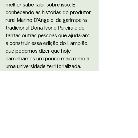
melhor sabe falar sobre isso. É 
conhecendo as histórias do produtor 
rural Marino D’Angelo, da garimpeira 
tradicional Dona Ivone Pereira e de 
tantas outras pessoas que ajudaram 
a construir essa edição do Lampião, 
que podemos dizer que hoje 
caminhamos um pouco mais rumo a 
uma universidade territorializada.
É nas realidades sociais das 
memórias coletivas das 
comunidades locais que a extensão 
se propõe a aprender junto, criar 
junto, lembrar junto. Grifar e ressaltar 
memórias que foram apagadas, 
soterradas, ignoradas. Estender ou 
extensionalizar para fazer parte, 