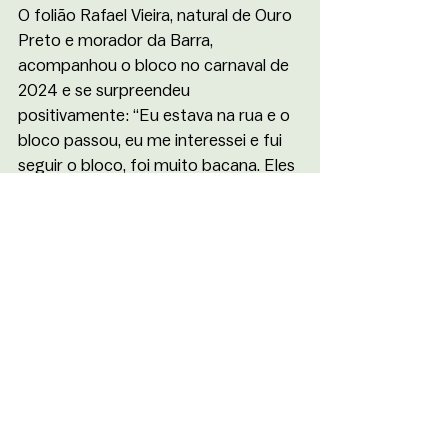
O folião Rafael Vieira, natural de Ouro 
Preto e morador da Barra, 
acompanhou o bloco no carnaval de 
2024 e se surpreendeu 
positivamente: “Eu estava na rua e o 
bloco passou, eu me interessei e fui 
seguir o bloco, foi muito bacana. Eles 
não param um segundo, gostei 
muito. Gostei tanto que, neste ano, 
fui novamente curtir os ensaios de 
bateria”. 
O Bloco Pirata em 2025: Novas 
Alegorias e Festa Comemorativa
Para comemorar seus 40 anos, o 
Bloco Pirata
 já prepara a festa de 
2025. No dia 02/03, domingo de 