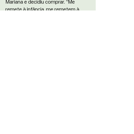
Mariana e decidiu comprar. “Me 
remete à infância, me remetem à 
casa de vó. Presenteei minha mãe, 
porque também gosta do mesmo 
sabor que ela proporciona, esse 
aconchego de poder cozinhar, estar 
com os familiares, com as pessoas 
que ama, e proporcionar isso 
também para os nossos filhos, o 
sabor da comida”, conta.
Depoimentos como o dela mostram 
a força que sustenta o ofício: a 
panela de pedra não é apenas 
utensílio de cozinha, mas um objeto 
que conecta passado e presente. Em 
Cachoeira do Campo, cada peça que 
sai do torno mantém viva uma 