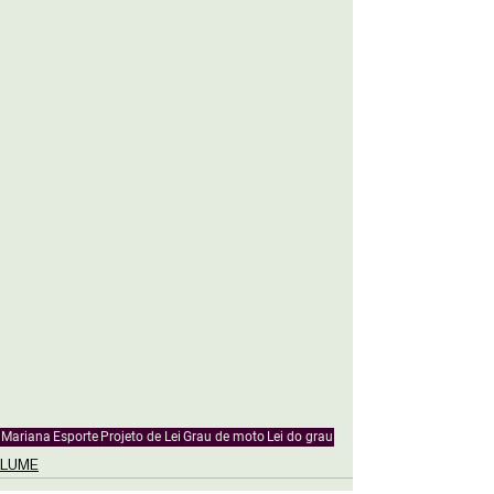
Mariana
Esporte
Projeto de Lei
Grau de moto
Lei do grau
LUME