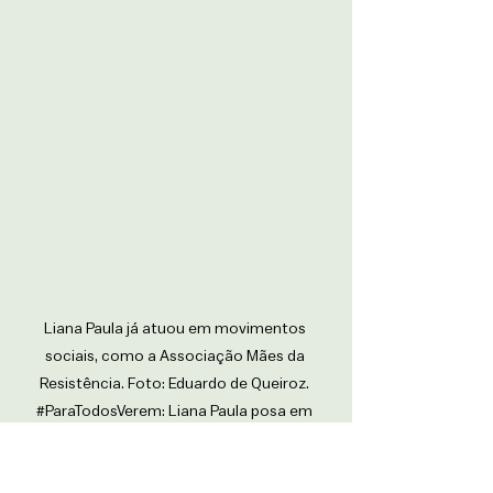
Liana Paula já atuou em movimentos 
sociais, como a Associação Mães da 
Resistência. Foto: Eduardo de Queiroz. 
#ParaTodosVerem
: Liana Paula posa em 
frente a um mural colorido com faixas nas 
cores do arco-íris e ilustrações de rostos. 