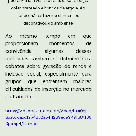
pedra. Ela usa vestido rosa, casaco bege, 
colar prateado e brincos de argola. Ao 
fundo, há cartazes e elementos 
decorativos do ambiente.
Ao mesmo tempo em que 
proporcionam momentos de 
convivência, algumas dessas 
atividades também contribuem para 
debates sobre geração de renda e 
inclusão social, especialmente para 
grupos que enfrentam maiores 
dificuldades de inserção no mercado 
de trabalho.
https://video.wixstatic.com/video/b140eb_
85a5cca5d12b42d2a544289ede949f38/108
0p/mp4/file.mp4