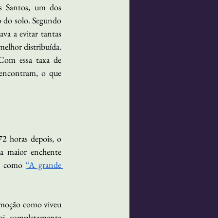
s Santos, um dos 
o do solo. Segundo 
va a evitar tantas 
elhor distribuída. 
Com essa taxa de 
encontram, o que 
2 horas depois, o 
a maior enchente 
o como 
“A grande 
emoção como viveu 
i completamente 