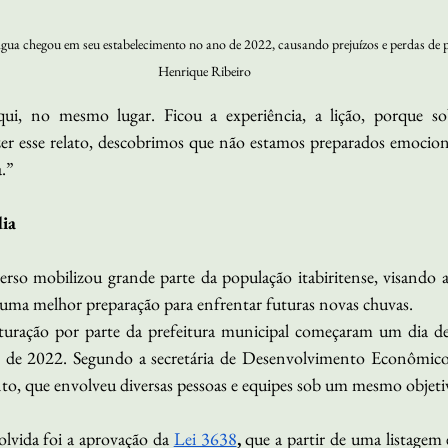
 água chegou em seu estabelecimento no ano de 2022, causando prejuízos e perdas de p
Henrique Ribeiro
ui, no mesmo lugar. Ficou a experiência, a lição, porque so
zer esse relato, descobrimos que não estamos preparados emocio
a.”
dia
rso mobilizou grande parte da população itabiritense, visando a 
ma melhor preparação para enfrentar futuras novas chuvas. 
turação por parte da prefeitura municipal começaram um dia dep
o de 2022. Segundo a secretária de Desenvolvimento Econômico,
to, que envolveu diversas pessoas e equipes sob um mesmo objeti
olvida foi a aprovação da 
Lei 3638
, 
que a partir de uma listagem e