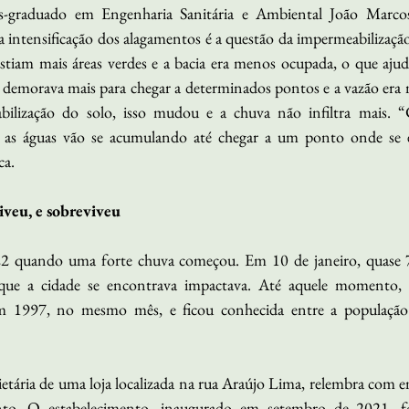
-graduado em Engenharia Sanitária e Ambiental João Marco
a intensificação dos alagamentos é a questão da impermeabilizaçã
stiam mais áreas verdes e a bacia era menos ocupada, o que ajuda
 demorava mais para chegar a determinados pontos e a vazão era m
ilização do solo, isso mudou e a chuva não infiltra mais. “
a, as águas vão se acumulando até chegar a um ponto onde se 
ca.
iveu, e sobreviveu
22 quando uma forte chuva começou. Em 10 de janeiro, quase 7
 que a cidade se encontrava impactava. Até aquele momento, 
 em 1997, no mesmo mês, e ficou conhecida entre a populaçã
etária de uma loja localizada na rua Araújo Lima, relembra com 
to. O estabelecimento, inaugurado em setembro de 2021, fo