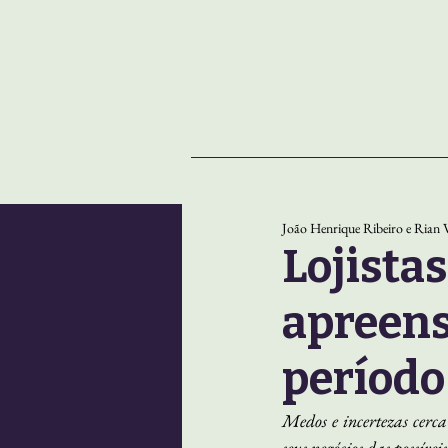
NOTÍCIAS
SOBRE
João Henrique Ribeiro e Rian V
Lojistas
apreens
período
Medos e incertezas cerca
seus negócios das possíveis