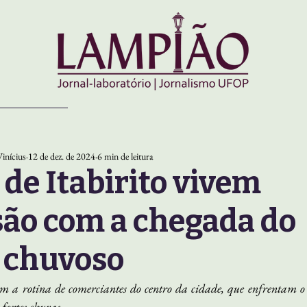
inícius
12 de dez. de 2024
6 min de leitura
 de Itabirito vivem
ão com a chegada do
 chuvoso
m a rotina de comerciantes do centro da cidade, que enfrentam o d
 fortes chuvas.