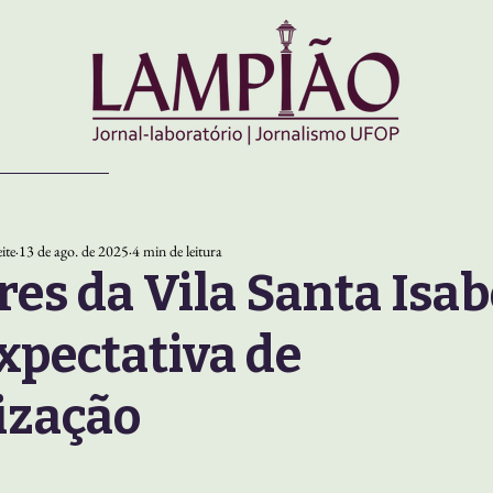
ite
13 de ago. de 2025
4 min de leitura
es da Vila Santa Isab
xpectativa de
ização