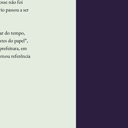
osse não foi 
io passou a ser 
ar do tempo, 
tes do papel”, 
prefeitura, em 
ornou referência 