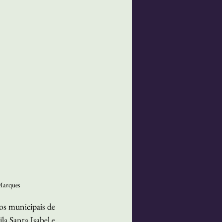
 Marques
os municipais de 
a Santa Isabel e 