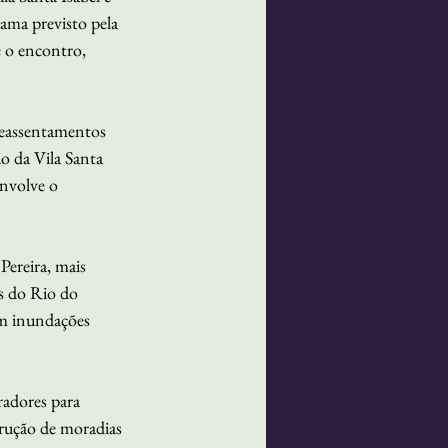
ma previsto pela 
 o encontro, 
Reassentamentos 
o da Vila Santa 
nvolve o 
ereira, mais 
s do Rio do 
om inundações 
adores para 
trução de moradias 