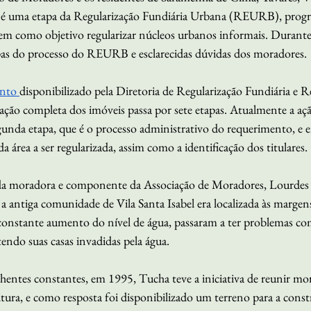
 é uma etapa da Regularização Fundiária Urbana (REURB), progra
tem como objetivo regularizar núcleos urbanos informais. Durante
pas do processo do REURB e esclarecidas dúvidas dos moradores.
nto 
disponibilizado pela Diretoria de Regularização Fundiária e 
ização completa dos imóveis passa por sete etapas. Atualmente a açã
gunda etapa, que é o processo administrativo do requerimento, e e
 área a ser regularizada, assim como a identificação dos titulares.
da moradora e componente da Associação de Moradores, Lourdes P
 antiga comunidade de Vila Santa Isabel era localizada às margen
constante aumento do nível de água, passaram a ter problemas c
tendo suas casas invadidas pela água.
ntes constantes, em 1995, Tucha teve a iniciativa de reunir mor
tura, e como resposta foi disponibilizado um terreno para a cons