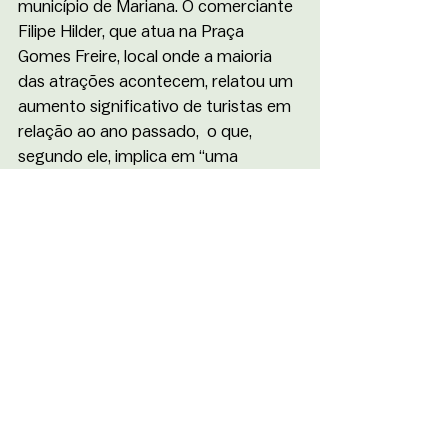
município de Mariana. O comerciante 
Filipe Hilder, que atua na Praça 
Gomes Freire, local onde a maioria 
das atrações acontecem, relatou um 
aumento significativo de turistas em 
relação ao ano passado,  o que, 
segundo ele, implica em “uma 
melhora significativa para o comércio 
local”.
O advogado e frequentador assíduo 
deste festival de luzes, Gisley Freitas, 
destacou como a festa natalina une 
tradição e desenvolvimento. “Esta 
celebração representa um momento 
mágico para a cidade, que celebra a 
cultura, movimenta a economia e 
proporciona encontros entre 
moradores e visitantes. É o tipo de 