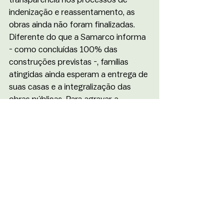
indenização e reassentamento, as 
obras ainda não foram finalizadas. 
Diferente do que a Samarco informa 
- como concluídas 100% das 
construções previstas -, famílias 
atingidas ainda esperam a entrega de 
suas casas e a integralização das 
obras públicas. Para agravar a 
condição dessas comunidades, o 
novo acordo de repactuação, 
homologado em 2024 pelo Supremo 
Tribunal Federal (STF), estabelece um 
prazo de 20 anos para que as ações 
de reparação sejam finalizadas.
Independentemente das formas de 
reparação, seja financeira ou 