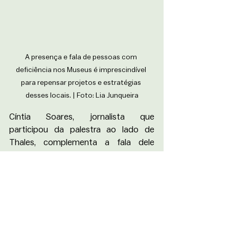
A presença e fala de pessoas com 
deficiência nos Museus é imprescindível 
para repensar projetos e estratégias 
desses locais. | Foto: Lia Junqueira
Cíntia Soares, jornalista que 
participou da palestra ao lado de 
Thales, complementa a fala dele 
contando sua trajetória pessoal 
relacionada ao ambiente museal: 
“sempre ouvi de pessoas próximas, 
que espaços culturais eu não ia ter 
como vivenciar e ter essa experiência. 
E quem fosse do meu vínculo iria ter 