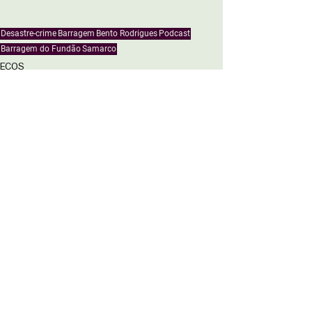
Desastre-crime
Barragem
Bento Rodrigues
Podcast
Barragem do Fundão
Samarco
ECOS
EXTENSÃO
Ver tudo
Posts recentes