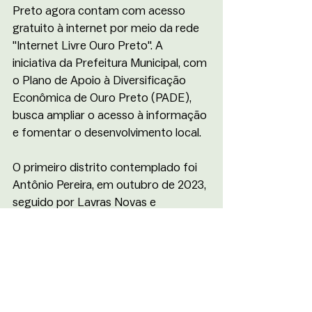
Preto agora contam com acesso 
gratuito à internet por meio da rede 
"Internet Livre Ouro Preto". A 
iniciativa da Prefeitura Municipal, com 
o Plano de Apoio à Diversificação 
Econômica de Ouro Preto (PADE), 
busca ampliar o acesso à informação 
e fomentar o desenvolvimento local.
O primeiro distrito contemplado foi 
Antônio Pereira, em outubro de 2023, 
seguido por Lavras Novas e 
Cachoeira do Campo em novembro, 
e Amarantina em dezembro. 
Atualmente, 30 mil pessoas utilizam 
o serviço. Para utilizar a conexão, 
basta selecionar a rede "Internet 
Livre Ouro Preto" e preencher um 