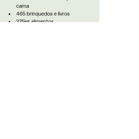
cama 
465 brinquedos e livros
325kg alimentos
54L de óleo
27L Produtos de Limpeza
48 produtos de higiene
“Os estudantes se dividem entre os 
bairros e vão passando de casa em 
casa. Previamente deixamos 
avisados pelo Instagram e como o 
pessoal já conhece, deixam 
separados algumas doações. Os 
estudantes vão passando, 
recolhendo as doações e levando até 
as casas de apoio”, explicou Ana 
Laura Diniz, membro da Diretoria de 
Comunicação da ARROP.