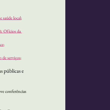
e saúde local
;
& Ofícios da 
ce
;
 de serviços
;
s públicas e 
ve conferências 