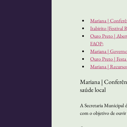
Mariana | Conferênc
Itabirito |Festival
Ouro Preto | Abert
FAOP
;
Mariana | Governo 
Ouro Preto | Festa
Mariana | Recursos
Mariana | Conferênci
saúde local
A Secretaria Municipal 
com o objetivo de ouvir 