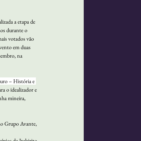
lizada a etapa de 
dos durante o 
 mais votados vão 
evento em duas 
etembro, na 
ro – História e 
ra o idealizador e 
nha mineira, 
 do Grupo Avante, 
pios de Itabirito, 