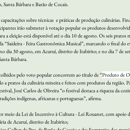
to, Santa Bárbara e Barão de Cocais.
acitações sobre técnicas  e práticas de produção culinárias. Fina
icipantes irão submeter à votação popular os produtos desenvolvi
ara a eleição está disponível até o dia 10 de agosto. Os seis pratos
da “Saideira - Feira Gastronômica Musical”, marcando o final do 
o dia 30 agosto, em Acuruí, distrito de Itabirito; e no dia 7 de s
Santa Bárbara. 
colhidos pelo voto popular concorrem ao título de “
Produto de Ou
do a pratos da culinária mineira e feitos com produtos da região. Pa
tival, José Carlos de Oliveira “o festival destaca a riqueza da cozi
radições indígenas, africanas e portuguesas”, afirma.
a por meio da Lei de Incentivo à Cultura - Lei Rouanet, com apoio
a de Acuruí, distrito de Itabirito; 
o Colher de Pau, de Barão de Cocais; e das Secretarias dos municí