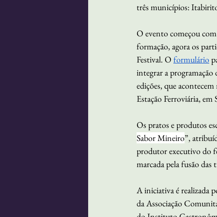
três municípios: Itabiri
O evento começou com cap
formação, agora os part
Festival. O 
formulário
 p
integrar a programação 
edições, que acontecem n
Estação Ferroviária, em 
Os pratos e produtos es
Sabor Mineiro
”, atribuí
produtor executivo do fes
marcada pela fusão das t
A iniciativa é realizad
da Associação Comunitári
do Instituto Gastronômic