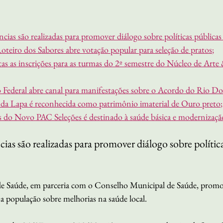
ias são realizadas para promover diálogo sobre políticas públicas 
 Roteiro dos Sabores abre votação popular para seleção de pratos
;
as as inscrições para as turmas do 2º semestre do Núcleo de Arte 
Federal abre canal para manifestações sobre o Acordo do Rio Do
 da Lapa é reconhecida como patrimônio imaterial de Ouro preto
;
 do Novo PAC Seleções é destinado à saúde básica e modernização
as são realizadas para promover diálogo sobre política
de Saúde, em parceria com o Conselho Municipal de Saúde, promo
a população sobre melhorias na saúde local. 