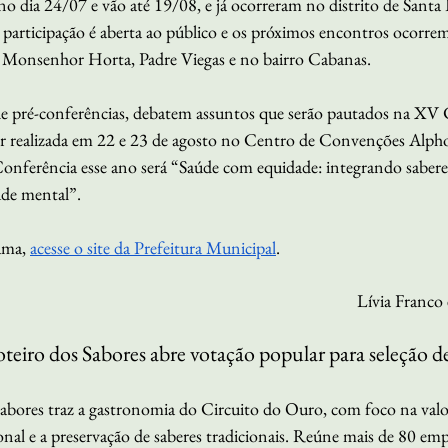
 dia 24/07 e vão até 19/08, e já ocorreram no distrito de Santa
participação é aberta ao público e os próximos encontros ocorr
Monsenhor Horta, Padre Viegas e no bairro Cabanas. 
e pré-conferências, debatem assuntos que serão pautados na XV 
er realizada em 22 e 23 de agosto no Centro de Convenções Alph
nferência esse ano será “Saúde com equidade: integrando saberes
úde mental”.
ama, 
acesse o site da Prefeitura Municipal
. 
Lívia Franco 
Roteiro dos Sabores abre votação popular para seleção d
Sabores traz a gastronomia do Circuito do Ouro, com foco na valo
gional e a preservação de saberes tradicionais. Reúne mais de 80 e