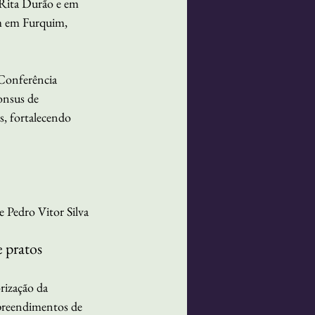
 Rita Durão e em 
em em Furquim, 
Conferência 
onsus de 
, fortalecendo 
e Pedro Vitor Silva
e pratos
rização da 
mpreendimentos de 