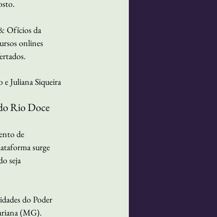
osto. 
& Ofícios da 
ursos onlines 
ertados.
o e Juliana Siqueira
 do Rio Doce
ento de 
ataforma surge 
o seja 
idades do Poder 
ariana (MG). 