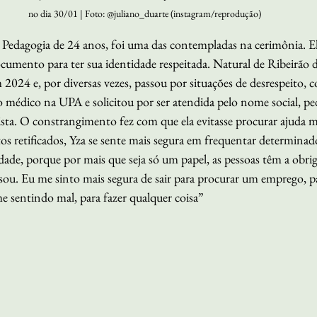
no dia 30/01 | Foto: @juliano_duarte (instagram/reprodução)
e Pedagogia de 24 anos, foi uma das contempladas na cerimônia. El
umento para ter sua identidade respeitada. Natural de Ribeirão d
024 e, por diversas vezes, passou por situações de desrespeito,
 médico na UPA e solicitou por ser atendida pelo nome social, pe
sta. O constrangimento fez com que ela evitasse procurar ajuda m
 retificados, Yza se sente mais segura em frequentar determinad
ade, porque por mais que seja só um papel, as pessoas têm a obrig
ou. Eu me sinto mais segura de sair para procurar um emprego, par
e sentindo mal, para fazer qualquer coisa”