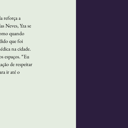
a reforça a 
as Neves, Yza se 
 como quando 
dido que foi 
édica na cidade. 
os espaços. “Eu 
ação de respeitar 
a ir até o 