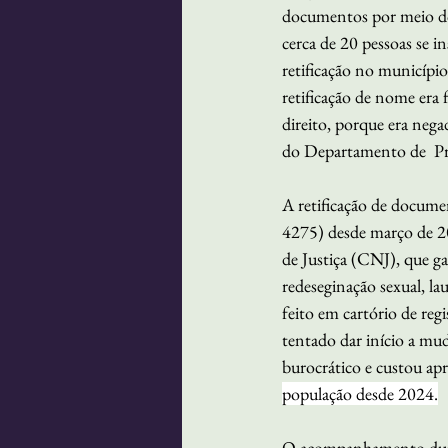
documentos por meio do
cerca de 20 pessoas se 
retificação no municípi
retificação de nome era 
direito, porque era nega
do Departamento de  Pr
A retificação de docume
4275) desde março de 20
de Justiça (CNJ), que g
redeseginação sexual, la
feito em cartório de reg
tentado dar início a m
burocrático e custou a
população desde 2024.
O acompanhamento duran