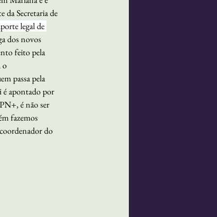
 da Secretaria de 
uporte legal de 
ga dos novos 
nto feito pela 
 o 
uem passa pela 
i é apontado por 
N+, é não ser 
bém fazemos 
 coordenador do 