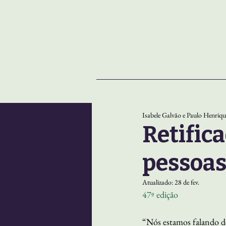
NOTÍCIAS
SOBRE
Isabele Galvão e Paulo Henriqu
Retific
pessoas
Atualizado:
28 de fev.
47º edição
“Nós estamos falando de