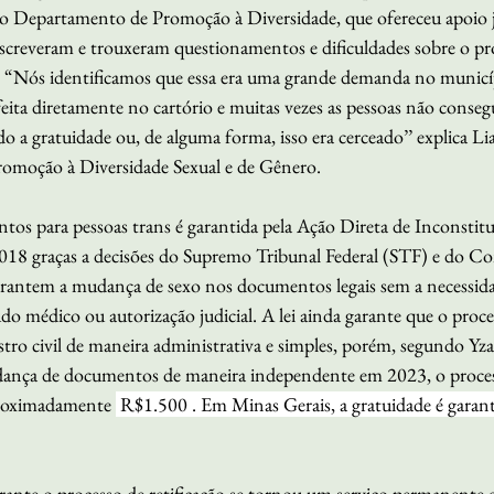
 Departamento de Promoção à Diversidade, que ofereceu apoio j
inscreveram e trouxeram questionamentos e dificuldades sobre o pr
o “Nós identificamos que essa era uma grande demanda no municí
feita diretamente no cartório e muitas vezes as pessoas não conseg
do a gratuidade ou, de alguma forma, isso era cerceado’’ explica Li
omoção à Diversidade Sexual e de Gênero.
ntos para pessoas trans é garantida pela Ação Direta de Inconstit
18 graças a decisões do Supremo Tribunal Federal (STF) e do Co
arantem a mudança de sexo nos documentos legais sem a necessidad
udo médico ou autorização judicial. A lei ainda garante que o pro
istro civil de maneira administrativa e simples, porém, segundo Yza,
udança de documentos de maneira independente em 2023, o proces
proximadamente 
 R$1.500 . Em Minas Gerais, a gratuidade é garant
te o processo de retificação se tornou um serviço permanente 