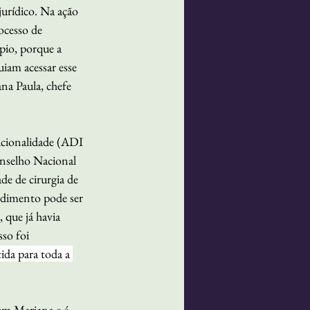
urídico. Na ação 
ocesso de 
pio, porque a 
uiam acessar esse 
ana Paula, chefe 
ucionalidade (ADI 
nselho Nacional 
e de cirurgia de 
cedimento pode ser 
 que já havia 
so foi 
ida para toda a 
em Mariana e é 