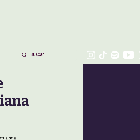
e
riana
m a sua 