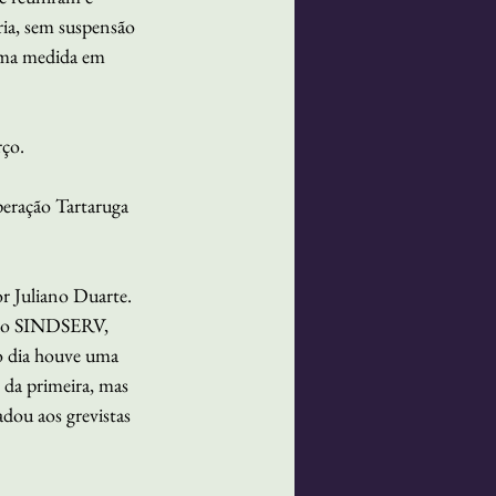
ia, sem suspensão 
 uma medida em 
rço.
peração Tartaruga 
 Juliano Duarte. 
o do SINDSERV, 
o dia houve uma 
 da primeira, mas 
adou aos grevistas 