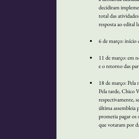
decidiram implemen
total das atividade
resposta ao edital 
6 de março: início 
11 de março: em no
e o retorno das par
18 de março: Pela
Pela tarde, Chico V
respectivamente, s
última assembleia 
prometia pagar os s
que votaram por da