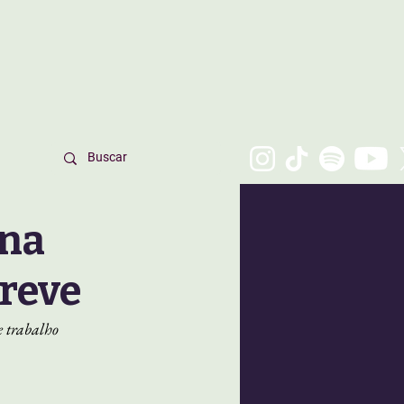
ana
greve
e trabalho