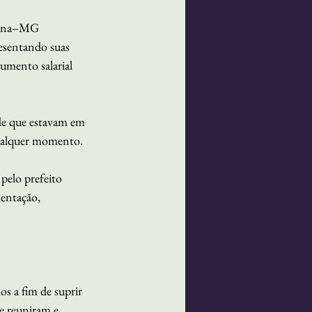
riana–MG 
esentando suas 
umento salarial 
 de que estavam em 
qualquer momento. 
pelo prefeito 
entação, 
os a fim de suprir 
e reuniram e 