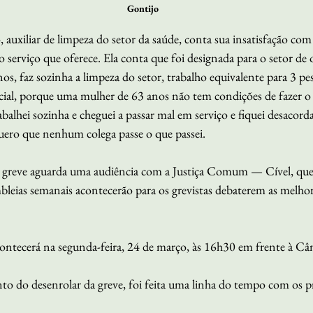
Gontijo
uxiliar de limpeza do setor da saúde, conta sua insatisfação com 
 serviço que oferece. Ela conta que foi designada para o setor de 
s, faz sozinha a limpeza do setor, trabalho equivalente para 3 pe
rcial, porque uma mulher de 63 anos não tem condições de fazer o 
balhei sozinha e cheguei a passar mal em serviço e fiquei desacorda
uero que nenhum colega passe o que passei.
a greve aguarda uma audiência com a Justiça Comum — Cível, que 
embleias semanais acontecerão para os grevistas debaterem as melho
ontecerá na segunda-feira, 24 de março, às 16h30 em frente à Câ
o do desenrolar da greve, foi feita uma linha do tempo com os pr