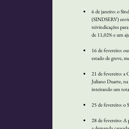
6 de janeiro: o Si
(SINDSERV) enviou 
reivindicações par
de 11,02% e um aju
16 de fevereiro: o
estado de greve, m
21 de fevereiro: a
Juliano Duarte, na
inteirando um tota
25 de fevereiro: o
28 de fevereiro: A 
a demanda causada 