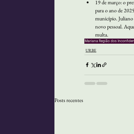
19 de março: o pre
para o ano de 2025
município. Juliano 
novo pessoal. Aque
multa.
Mariana
Região dos Inconfide
URBE
Posts recentes