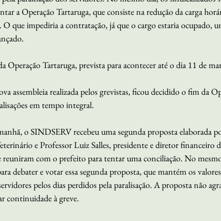
tar a Operação Tartaruga, que consiste na redução da carga horár
s. O que impediria a contratação, já que o cargo estaria ocupado,
lançado.
da Operação Tartaruga, prevista para acontecer até o dia 11 de ma
va assembleia realizada pelos grevistas, ficou decidido o fim da O
alisações em tempo integral.
 manhã, o SINDSERV recebeu uma segunda proposta elaborada por
eterinário e Professor Luiz Salles, presidente e diretor financeir
e reuniram com o prefeito para tentar uma conciliação. No mesm
para debater e votar essa segunda proposta, que mantém os valores
ervidores pelos dias perdidos pela paralisação. A proposta não agr
r continuidade à greve.