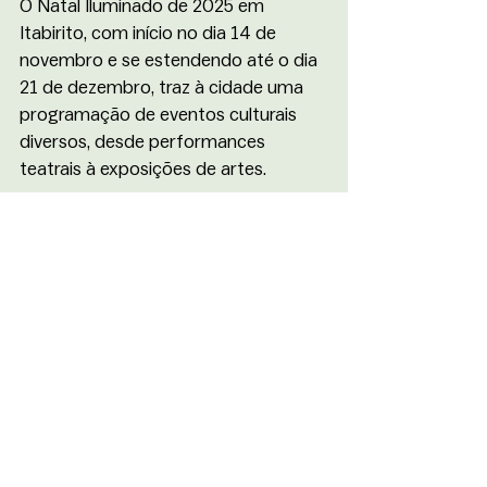
O Natal Iluminado de 2025 em 
Itabirito, com início no dia 14 de 
novembro e se estendendo até o dia 
21 de dezembro, traz à cidade uma 
programação de eventos culturais 
diversos, desde performances 
teatrais à exposições de artes. 
No dia 28 de novembro, pela manhã, 
a programação conta com uma 
oficina de dança com a mentora de 
carreiras artísticas e gestora cultural 
Priscila Patta. À noite, às 19h, a Casa 
de Cultura Maestro Dungas recebe o 
espetáculo teatral “Sonho de Uma 
Noite de Verão” e às 20h, o Cine 
Teatro Liz Bastos apresenta o show 
de dança “Morra Mas Não Corra”. 