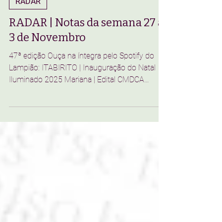
Lampião Digital
27 de nov. de 2025
8 min de leitura
RADAR
RADAR | Notas da semana 27 a
3 de Novembro
47ª edição Ouça na íntegra pelo Spotify do
Lampião: ITABIRITO | Inauguração do Natal
Iluminado 2025 Mariana | Edital CMDCA
MARIANA | Escolas Municipais iniciam período
de rematrículas para 2026 MARIANA | Estreia
do curta “Tudo que é sólido Desmancha no Ar”
MARIANA | Natal de Luz 2025 MARIANA |
Novembro Azul nas UBS’S OURO PRETO |
EXPOSIÇÃO SOBRE FESTA DO ROSÁRIO
OURO PRETO | IX Semana Afrofeminista