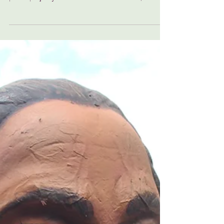
13 de fev.
8 min de leitura
ECOS
Assédio nas ruas de Ouro Preto
durante o carnaval preocupa
mulheres
Neste ano, o Carnaval de Ouro Preto se
prepara para receber os 60 blocos de rua com
participação já confirmada. Além disso, a
cidade espera os foliões que buscam os
blocos universitários e os desfiles das escolas
de samba que acontecem na Praça
Tiradentes. Durante esse período, no entanto,
participar da festa torna-se motivo de
preocupação para as mulheres que, muitas
vezes, presenciam ou sofrem situações de
violência nas ruas.