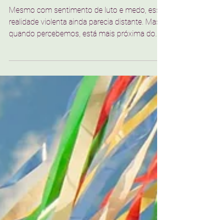
Rafaella Aparecida
26 de fev.
5 min de leitura
VARAL
Onde estão os homens?
Mesmo com sentimento de luto e medo, essa
realidade violenta ainda parecia distante. Mas
quando percebemos, está mais próxima do
que imaginamos.