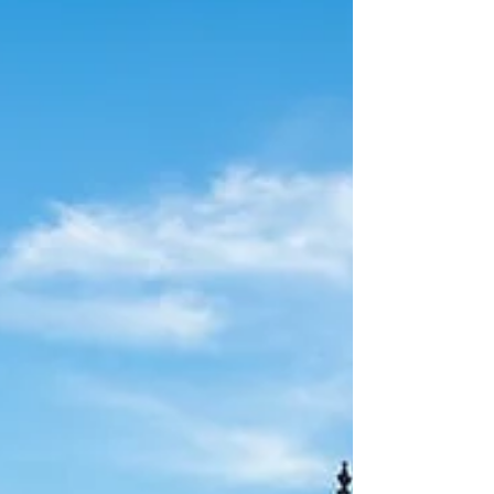
para celebração da cultura popular. Em
Mariana, os vestígios do passado, presentes
ainda no calçamento das ruas e vielas, na
arquitetura das casas e igrejas, e, como
cenário da cidade, se transformam em
protagonistas da festa. Este ensaio fotográfico
busca capturar o encontro entre o efêmero,
representado pelo carnav