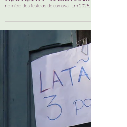
Danielle Leal e Milene Latarulo
30 de jan.
5 min de leitura
ECOS
Conspirados abre o Carnaval
de Ouro Preto com inclusão e
protagonismo
O Bloco dos Conspirados carrega histórias,
alegrias e agita Ouro Preto desde o ano 2000
no início dos festejos de carnaval. Em 2026, o
Conspirados ocupará as ruas na quinta-feira,
dia 12 de fevereiro.