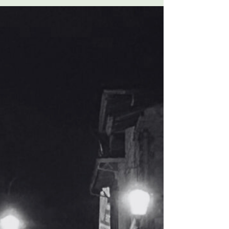
Na cidade de Mariana, os quatro dias de folia
são para todas as idades. Clarisse, dois anos,
se diverte no carnaval de Mariana. Sua mãe,
Bárbara, acredita que a festividade é também
para crianças, e destaca que basta levá-las a
lugares apropriados | Foto: Carmen Maria
Crispim No dia 03 de fevereiro de 2026, a
poucos dias do Carnaval, a Câmara Mun