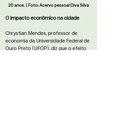
20 anos. | Foto: Acervo pessoal Diva Silva
O impacto econômico na cidade 
Chrystian Mendes, professor de 
economia da Universidade Federal de 
Ouro Preto (UFOP), diz que o efeito 
econômico do carnaval na cidade de 
Ouro Preto é de extrema 
importância. “O carnaval afeta não 
somente nas alimentações e bebidas, 
mas também no setor hoteleiro. Ele 
pode chegar a movimentar quase 50 
milhões de reais para população 
ouro-pretana”, afirma o economista.
Na percepção do professor, as taxas 
de licenciamento acabam pesando 