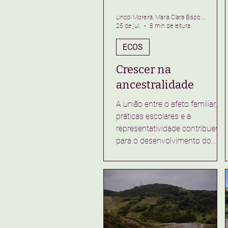
Lincol Moreira, Maria Clara Bispo e Mychelle Santos
25 de jul.
8 min de leitura
ECOS
Crescer na
ancestralidade
A união entre o afeto familiar, as
práticas escolares e a
representatividade contribuem
para o desenvolvimento do
amor-próprio e para o
pertencimento das crianças
negras desde a infância. Se
enxergar dentro de conteúdos a
que são expostas diariamente
faz parte da construção do
senso de identidade das