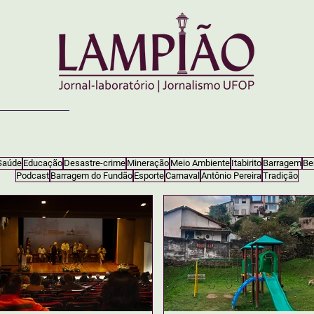
Saúde
Educação
Desastre-crime
Mineração
Meio Ambiente
Itabirito
Barragem
Be
Podcast
Barragem do Fundão
Esporte
Carnaval
Antônio Pereira
Tradição