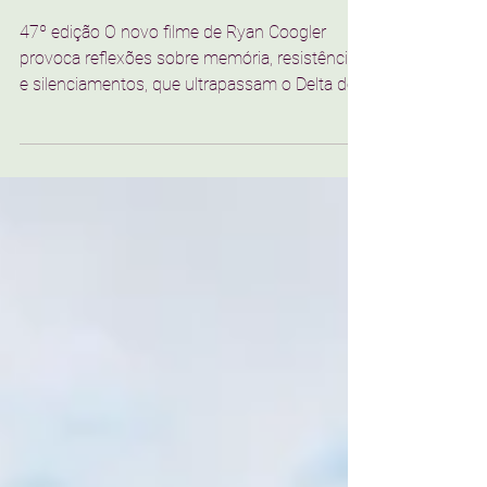
quem suga a memória dos
territórios?
47º edição O novo filme de Ryan Coogler
provoca reflexões sobre memória, resistência
e silenciamentos, que ultrapassam o Delta do
Mississipi e nos fazem pensar na Região dos
Inconfidentes, em Minas Gerais. Imagem de
divulgação | Foto: ingresso.com Assisti a
“Pecadores”, de Ryan Coogler, o mesmo
diretor de Pantera Negra, pela primeira vez há
alguns meses, embora o filme tenha sido
lançado em abril de 2025 em todos os
cinemas brasileiros. Confesso ter achado uma
narrativa inter