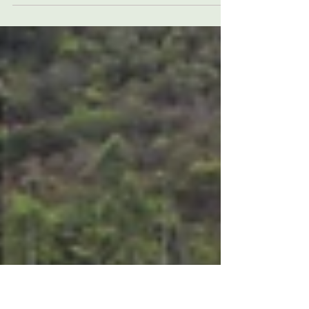
“Eu acho que eles pensam assim, só porque a
lama passou aqui e eles levaram todo mundo
para Mariana, eles acham que são donos da
gente. Só que eu já acho que não é assim” -
Maria Imaculada