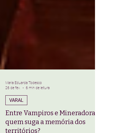
Maria Eduarda Todesco
26 de fev.
6 min de leitura
VARAL
Entre Vampiros e Mineradoras: