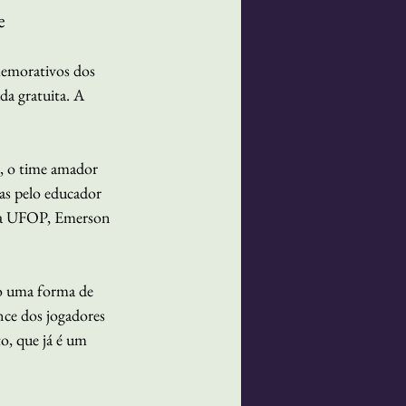
e
memorativos dos 
a gratuita. A 
, o time amador 
as pelo educador 
a da UFOP, Emerson 
ão uma forma de 
nce dos jogadores 
o, que já é um 