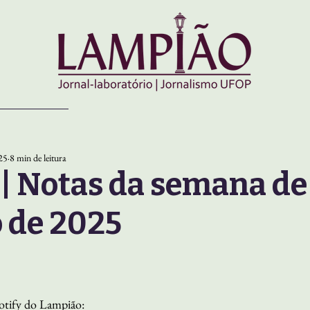
025
8 min de leitura
 Notas da semana de 
o de 2025
otify do Lampião: