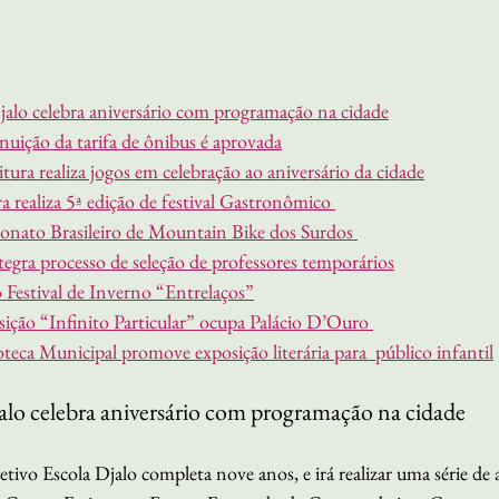
jalo celebra aniversário com programação na cidade
uição da tarifa de ônibus é aprovada
tura realiza jogos em celebração ao aniversário da cidade
 realiza 5ª edição de festival Gastronômico 
eonato Brasileiro de Mountain Bike dos Surdos 
tegra processo de seleção de professores temporários
o Festival de Inverno “Entrelaços”
ição “Infinito Particular” ocupa Palácio D’Ouro 
teca Municipal promove exposição literária para  público infantil
alo celebra aniversário com programação na cidade
etivo Escola Djalo completa nove anos, e irá realizar uma série de 