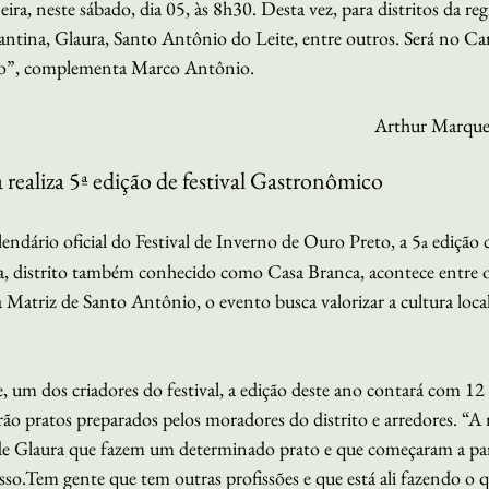
ira, neste sábado, dia 05, às 8h30. Desta vez, para distritos da re
ina, Glaura, Santo Antônio do Leite, entre outros. Será no Ca
o”, complementa Marco Antônio.
Arthur Marques
realiza 5ª edição de festival Gastronômico 
endário oficial do Festival de Inverno de Ouro Preto, a 5
 edição 
a
 distrito também conhecido como Casa Branca, acontece entre os
 Matriz de Santo Antônio, o evento busca valorizar a cultura local 
 um dos criadores do festival, a edição deste ano contará com 12 
ão pratos preparados pelos moradores do distrito e arredores. “A 
 de Glaura que fazem um determinado prato e que começaram a parti
o.Tem gente que tem outras profissões e que está ali fazendo o q