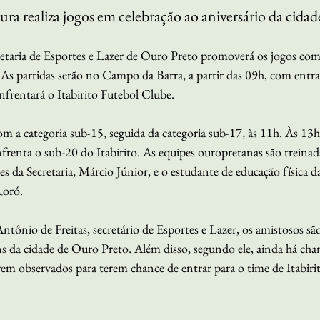
ura realiza jogos em celebração ao aniversário da cidad
ecretaria de Esportes e Lazer de Ouro Preto promoverá os jogos co
As partidas serão no Campo da Barra, a partir das 09h, com entrad
frentará o Itabirito Futebol Clube. 
 a categoria sub-15, seguida da categoria sub-17, às 11h. Às 13h
frenta o sub-20 do Itabirito. As equipes ouropretanas são treinad
rtes da Secretaria, Márcio Júnior, e o estudante de educação físic
Roró.
ônio de Freitas, secretário de Esportes e Lazer, os amistosos s
ens da cidade de Ouro Preto. Além disso, segundo ele, ainda há cha
em observados para terem chance de entrar para o time de Itabirit