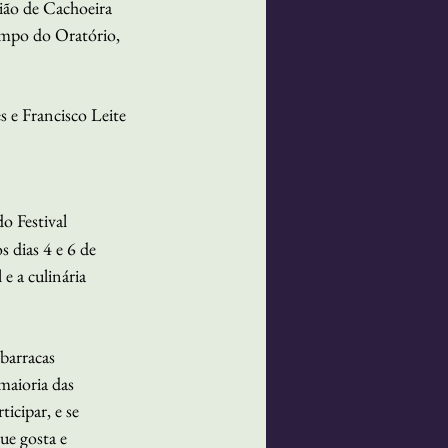
gião de Cachoeira 
mpo do Oratório, 
 e Francisco Leite
do Festival 
 dias 4 e 6 de 
e a culinária 
barracas 
maioria das 
cipar, e se 
ue gosta e 