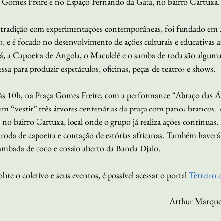
 Gomes Freire e no Espaço Fernando da Gata, no bairro Cartuxa.
 tradição com experimentações contemporâneas, foi fundado em 
 e é focado no desenvolvimento de ações culturais e educativas af
 a Capoeira de Angola, o Maculelê e o samba de roda são algumas
ssa para produzir espetáculos, oficinas, peças de teatros e shows.
s 10h, na Praça Gomes Freire, com a performance “Abraço das Ár
em “vestir” três árvores centenárias da praça com panos brancos. 
r no bairro Cartuxa, local onde o grupo já realiza ações contínuas. 
, roda de capoeira e contação de estórias africanas. Também haverá
sambada de coco e ensaio aberto da Banda Djalo.
re o coletivo e seus eventos, é possível acessar o portal 
Terreiro 
Arthur Marques