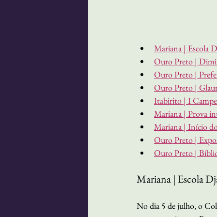
Mariana | Escola D
Ouro Preto | Dimin
Ouro Preto | Prefei
Ouro Preto | Glaura
Itabirito | I Camp
Mariana | Prova in
Mariana | Início d
Ouro Preto | Expos
Ouro Preto | Biblio
Mariana | Escola Dj
No dia 5 de julho, o Col