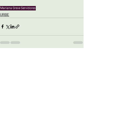
Mariana
Greve
Servidores
URBE
Ver tudo
Posts recentes