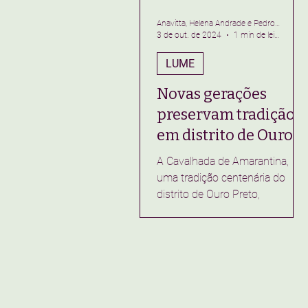
Anavitta, Helena Andrade e Pedro Vieira
3 de out. de 2024
1 min de leitura
LUME
Novas gerações
preservam tradição
em distrito de Ouro
Preto
A Cavalhada de Amarantina,
uma tradição centenária do
distrito de Ouro Preto,
completou 266 anos em
setembro de 2023. Esse
evento...