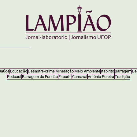
Saúde
Educação
Desastre-crime
Mineração
Meio Ambiente
Itabirito
Barragem
Be
Podcast
Barragem do Fundão
Esporte
Carnaval
Antônio Pereira
Tradição