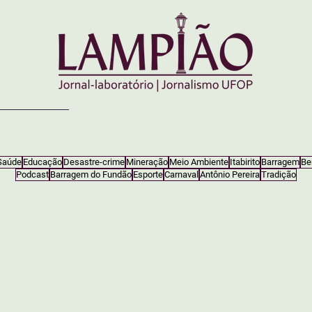
Saúde
Educação
Desastre-crime
Mineração
Meio Ambiente
Itabirito
Barragem
Be
Podcast
Barragem do Fundão
Esporte
Carnaval
Antônio Pereira
Tradição