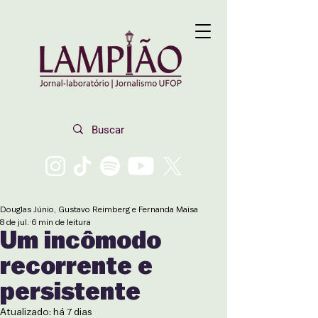
Douglas Júnio, Gustavo Reimberg e Fernanda Maisa
8 de jul.
6 min de leitura
Um incômodo
recorrente e
persistente
Atualizado:
há 7 dias