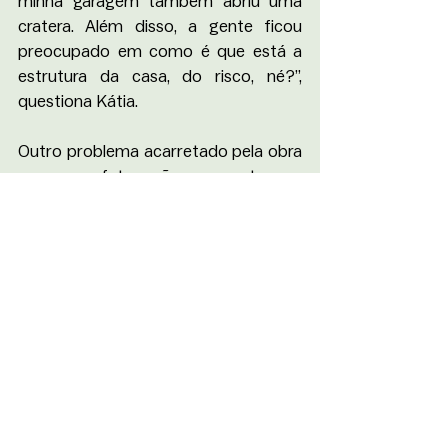
minha garagem também abriu uma 
cratera. Além disso, a gente ficou 
preocupado em como é que está a 
estrutura da casa, do risco, né?”, 
questiona Kátia.
Outro problema acarretado pela obra 
e que afeta não somente os 
moradores da região, mas também 
toda a população que transita pela 
Rua do Catete, é a obstrução da 
calçada. A área isolada para o reparo 
do buraco também ocupou a 
passagem de pedestres e diminuiu o 
espaço para o fluxo dos automóveis.