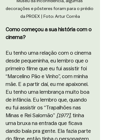
Museu da Inconfidência, algumas 
decorações e pôsteres foram para o prédio 
da PROEX | Foto: Artur Corrêa
Como começou a sua história com o 
cinema? 
Eu tenho uma relação com o cinema 
desde pequeninha, eu lembro que o 
primeiro filme que eu fui assistir foi 
“Marcelino Pão e Vinho”, com minha 
mãe. E a partir daí, eu me apaixonei. 
Eu tenho uma lembrança muito boa 
de infância. Eu lembro que, quando 
eu fui assistir os “Trapalhões nas 
Minas e Rei Salomão” 
[1977]
, tinha 
uma bruxa na entrada que ficava 
dando bala pra gente. Ela fazia parte 
do filme, então tinha o personagem 