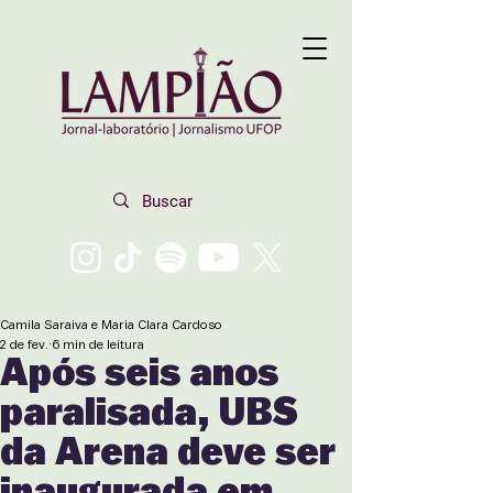
Camila Saraiva e Maria Clara Cardoso
2 de fev.
6 min de leitura
Após seis anos
paralisada, UBS
da Arena deve ser
inaugurada em