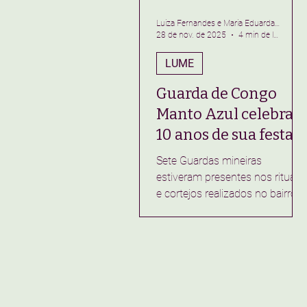
Luiza Fernandes e Maria Eduarda de Lima
28 de nov. de 2025
4 min de leitura
LUME
Guarda de Congo
Manto Azul celebra
10 anos de sua festa
de reinado
Sete Guardas mineiras
estiveram presentes nos rituais
e cortejos realizados no bairro
Santa Cruz, em Ouro Preto, para
prestigiar uma década da
celebração no dia da
consciência negra.