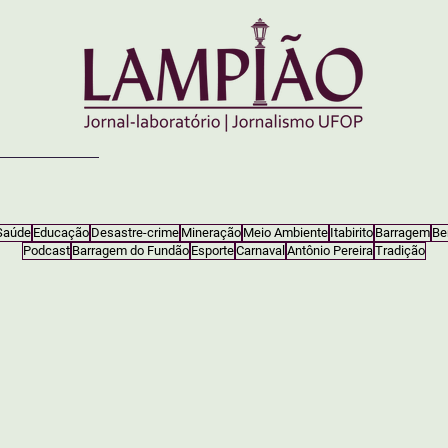
Saúde
Educação
Desastre-crime
Mineração
Meio Ambiente
Itabirito
Barragem
Be
Podcast
Barragem do Fundão
Esporte
Carnaval
Antônio Pereira
Tradição