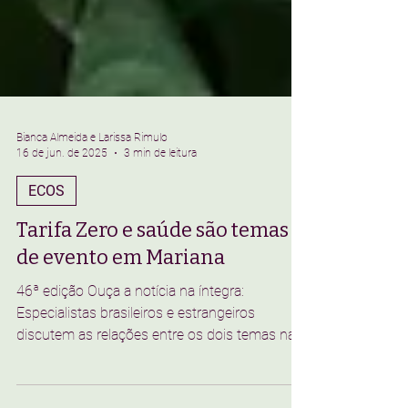
Bianca Almeida e Larissa Rimulo
16 de jun. de 2025
3 min de leitura
ECOS
Tarifa Zero e saúde são temas
de evento em Mariana
46ª edição Ouça a notícia na íntegra:
Especialistas brasileiros e estrangeiros
discutem as relações entre os dois temas na
cidade, mas a...