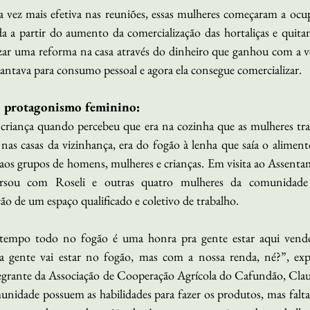
 vez mais efetiva nas reuniões, essas mulheres começaram a ocupa
 a partir do aumento da comercialização das hortaliças e quita
zar uma reforma na casa através do dinheiro que ganhou com a ve
antava para consumo pessoal e agora ela consegue comercializar. 
o protagonismo feminino:
 criança quando percebeu que era na cozinha que as mulheres tra
u nas casas da vizinhança, era do fogão à lenha que saía o aliment
 aos grupos de homens, mulheres e crianças. Em visita ao Assenta
rsou com Roseli e outras quatro mulheres da comunidade 
o de um espaço qualificado e coletivo de trabalho.
tempo todo no fogão é uma honra pra gente estar aqui vendo
a gente vai estar no fogão, mas com a nossa renda, né?”, exp
grante da Associação de Cooperação Agrícola do Cafundão, Claud
nidade possuem as habilidades para fazer os produtos, mas faltav