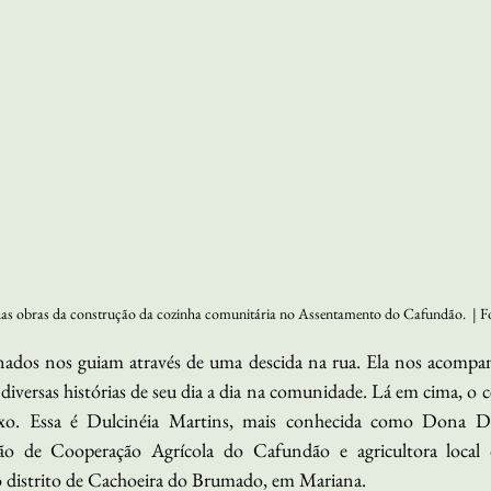
das obras da construção da cozinha comunitária no Assentamento do Cafundão.  | Fo
inados nos guiam através de uma descida na rua. Ela nos acompa
iversas histórias de seu dia a dia na comunidade. Lá em cima, o c
ixo. Essa é Dulcinéia Martins, mais conhecida como Dona Du
ção de Cooperação Agrícola do Cafundão e agricultora local
o distrito de Cachoeira do Brumado, em Mariana.