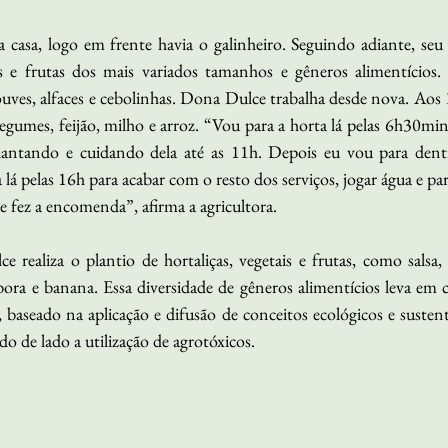
asa, logo em frente havia o galinheiro. Seguindo adiante, seu e
s e frutas dos mais variados tamanhos e gêneros alimentícios
uves, alfaces e cebolinhas. Dona Dulce trabalha desde nova. Aos 1
legumes, feijão, milho e arroz. “Vou para a horta lá pelas 6h30min
lantando e cuidando dela até as 11h. Depois eu vou para dentr
 lá pelas 16h para acabar com o resto dos serviços, jogar água e pa
e fez a encomenda”, afirma a agricultora.
realiza o plantio de hortaliças, vegetais e frutas, como salsa, 
ra e banana. Essa diversidade de gêneros alimentícios leva em 
 baseado na aplicação e difusão de conceitos ecológicos e susten
do de lado a utilização de agrotóxicos.