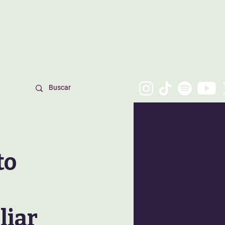
to
liar