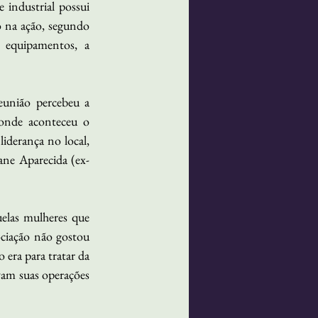
industrial possui 
 na ação, segundo 
 equipamentos, a 
eunião percebeu a 
onde aconteceu o 
derança no local, 
iane Aparecida (ex-
elas mulheres que 
ciação não gostou 
ra para tratar da 
am suas operações 