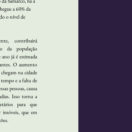
 da Samarco, há a 
chegue a 60% da 
o o nível de 
e, contribuirá 
o da população 
ano já é estimada 
tantes. O aumento 
 chegam na cidade 
tempo e a falta de 
ssas pessoas, causa 
ias. Isso torna a 
etários para que 
 imóveis, que em 
ões.