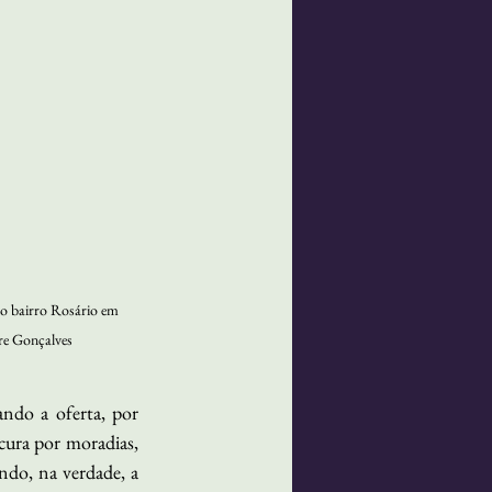
no bairro Rosário em 
re Gonçalves
do a oferta, por 
ura por moradias, 
do, na verdade, a 