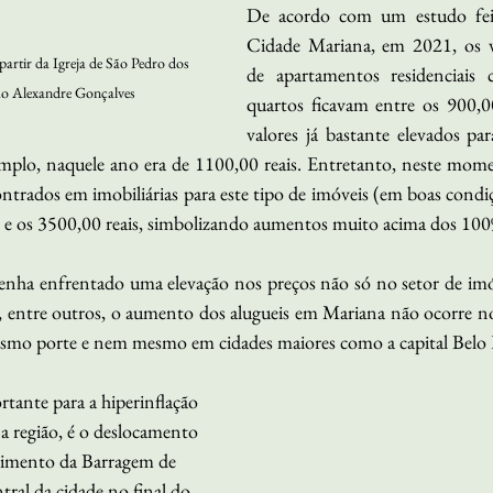
De acordo com um estudo feit
Cidade Mariana, em 2021, os va
partir da Igreja de São Pedro dos 
de apartamentos residenciais
oão Alexandre Gonçalves
quartos ficavam entre os 900,00
valores já bastante elevados par
emplo, naquele ano era de 1100,00 reais. Entretanto, neste mom
ntrados em imobiliárias para este tipo de imóveis (em boas condiç
 e os 3500,00 reais, simbolizando aumentos muito acima dos 100
tenha enfrentado uma elevação nos preços não só no setor de im
o, entre outros, o aumento dos alugueis em Mariana não ocorre n
esmo porte e nem mesmo em cidades maiores como a capital Belo
tante para a hiperinflação 
na região, é o deslocamento 
pimento da Barragem de 
tral da cidade no final do 