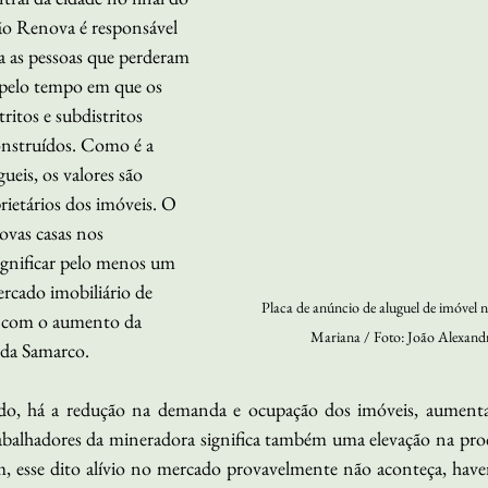
o Renova é responsável 
ra as pessoas que perderam 
a pelo tempo em que os 
ritos e subdistritos 
onstruídos. Como é a 
ueis, os valores são 
rietários dos imóveis. O 
ovas casas nos 
gnificar pelo menos um 
ercado imobiliário de 
Placa de anúncio de aluguel de imóvel 
á com o aumento da 
Mariana / Foto: João Alexand
 da Samarco.
do, há a redução na demanda e ocupação dos imóveis, aumentan
balhadores da mineradora significa também uma elevação na proc
 esse dito alívio no mercado provavelmente não aconteça, haven