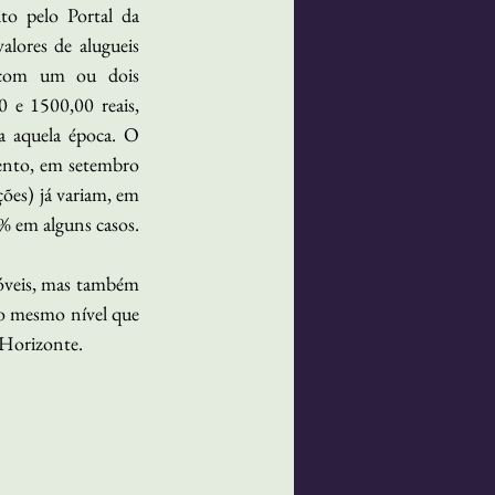
o pelo Portal da 
lores de alugueis 
 com um ou dois 
 e 1500,00 reais, 
a aquela época. O 
ento, em setembro 
ões) já variam, em 
% em alguns casos.
óveis, mas também 
o mesmo nível que 
 Horizonte.