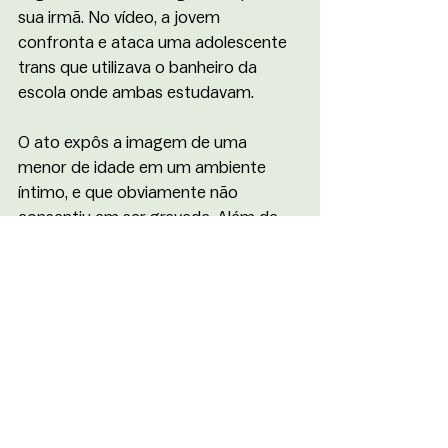
sua irmã. No vídeo, a jovem 
confronta e ataca uma adolescente 
trans que utilizava o banheiro da 
escola onde ambas estudavam.
O ato expôs a imagem de uma 
menor de idade em um ambiente 
íntimo, e que obviamente não 
consentiu em ser gravada. Além de 
transfóbico, inclusive com 
denúncia 
protocolada pelo Ministério Público 
de Minas Gerais
 em dezembro do 
mesmo ano, o incidente mostra o 
desrespeito de Nikolas pelas leis e 
diretrizes de proteção às crianças e 
adolescentes.
Além disso, o deputado também é 
conhecido pelas suas condenações 