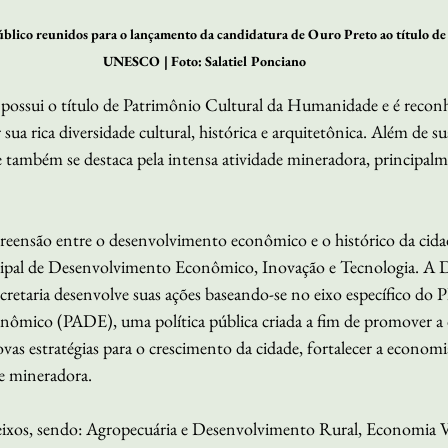
lico reunidos para o lançamento da candidatura de Ouro Preto ao título de 
UNESCO | Foto: Salatiel Ponciano
possui o título de Patrimônio Cultural da Humanidade e é reconhe
sua rica diversidade cultural, histórica e arquitetônica. Além de s
de também se destaca pela intensa atividade mineradora, principalm
eensão entre o desenvolvimento econômico e o histórico da cidad
ipal de Desenvolvimento Econômico, Inovação e Tecnologia. A Di
retaria desenvolve suas ações baseando-se no eixo específico do 
mico (PADE), uma política pública criada a fim de promover a d
vas estratégias para o crescimento da cidade, fortalecer a economia 
e mineradora. 
eixos, sendo: Agropecuária e Desenvolvimento Rural, Economia V