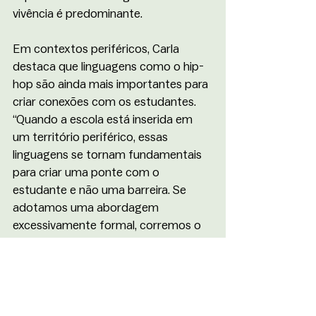
vivência é predominante.
Em contextos periféricos, Carla 
destaca que linguagens como o hip-
hop são ainda mais importantes para 
criar conexões com os estudantes. 
“Quando a escola está inserida em 
um território periférico, essas 
linguagens se tornam fundamentais 
para criar uma ponte com o 
estudante e não uma barreira. Se 
adotamos uma abordagem 
excessivamente formal, corremos o 
risco de afastá-los do processo de 
aprendizagem”, alerta.
Para Giselle Alves, coordenadora do 
Clube Osquindô, o conhecimento 