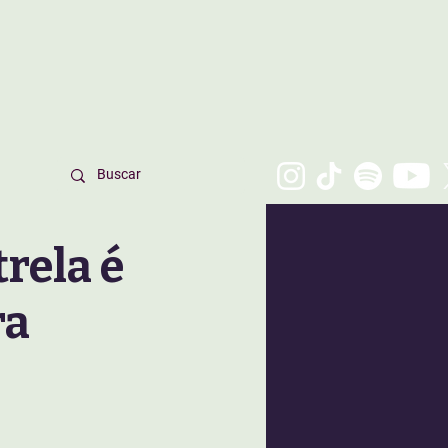
rela é
ra