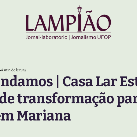
4 min de leitura
damos | Casa Lar Est
 de transformação pa
em Mariana