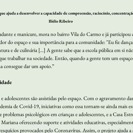
que ajuda a desenvolver a capacidade de compreensão, raciocínio, concentraçã
Ilidio Ribeiro
udante e manicure, mora no bairro Vila do Carmo e já participou d
edor do espaço e sua importância para a comunidade: "Eu fiz dança
intura e de culinária [...] A gente sabe que a escola pública em si n
que trabalhar na sociedade. Então, quando a gente tem um espaç
rma consegue dar um apoio.”
idade 
 e adolescentes são assistidas pelo espaço. Com o agravamento das
emia de Covid-19, iniciativas como essa tornam-se ainda mais esse
de problemas psicológicos em crianças e adolescentes, e a Casa Estr
e Mariana oferecendo suporte e atividades educativas, especialment
esquícios provocados pelo Coronavírus. Assim, o projeto ajuda a 