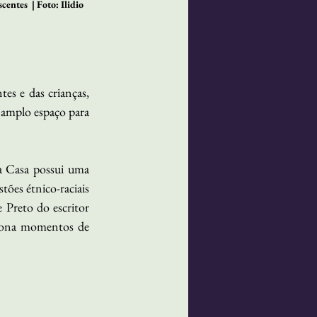
entes  | Foto: Ilidio 
s e das crianças, 
 amplo espaço para 
a Casa possui uma 
ões étnico-raciais 
Preto do escritor 
iona momentos de 