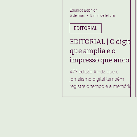
Eduarda Belchior
5 de mar.
5 min de leitura
EDITORIAL
EDITORIAL | O digital
que amplia e o
impresso que ancora
47º edição Ainda que o
jornalismo digital também
registre o tempo e a memória,
há histórias que precisam
ocupar um espaço físico. No
Jornal Lampião do período
2025.2, o retorno ao impresso,
após vários anos sem ele e já
no ciclo inicial da redação, não