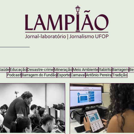
Saúde
Educação
Desastre-crime
Mineração
Meio Ambiente
Itabirito
Barragem
Be
Podcast
Barragem do Fundão
Esporte
Carnaval
Antônio Pereira
Tradição