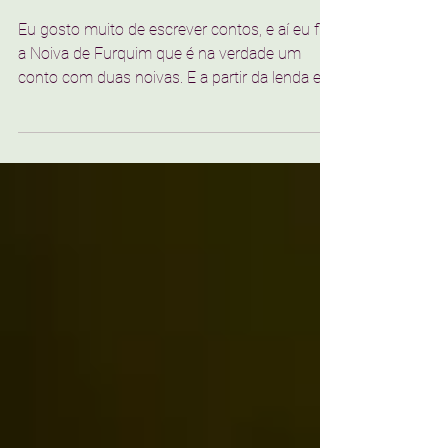
Horror e ficção fantástica em
Mariana
Eu gosto muito de escrever contos, e aí eu fiz
a Noiva de Furquim que é na verdade um
conto com duas noivas. E a partir da lenda eu
criei novos personagens que achei que
conversavam com aquela lenda, e os objetos
como a aliança permaneceram, os objetos são
importantes na trama, mas eu acrescentei
outros objetos de casamento que também
são muito interessantes.