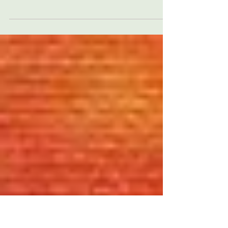
46ª edição Ouça a crítica na íntegra: Homem
com H encontra desafios ao explorar todas as
faces que habitam Ney Matogrosso, porém...