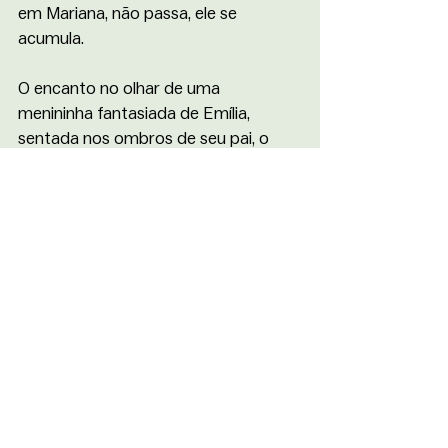
em Mariana, não passa, ele se 
acumula.
O encanto no olhar de uma 
menininha fantasiada de Emília, 
sentada nos ombros de seu pai, o 
menino de cabelo colorido nas cores 
verde e vermelho de braços dados 
com sua mãe, o jovem casal 
abraçado, as amigas, a senhora 
segurando um copo de cerveja, 
representam algumas das inúmeras 
pessoas que acompanharam o bloco 
e sentiram de pertinho a razão de ele 
ser tão querido na cidade. É afeição 
que vira história.  
A crônica das ladeiras marianenses 