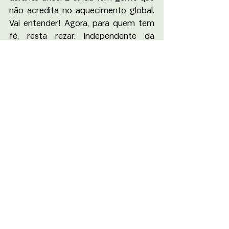
não acredita no aquecimento global. 
Vai entender! Agora, para quem tem 
fé, resta rezar. Independente da 
religião, toda oração é bem-vinda. Ah, 
e se hidratar bastante até a gente 
poder voltar a sentir aquele delicioso 
cheiro de chuva invadindo nossas 
casas.
Mariana
Crônica
Queimadas
Clima
Seca
VARAL
Ver tudo
Posts recentes