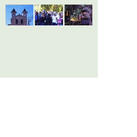
Mariana
Cultura
Mineração
Antônio Pereira
Fé
Religião
Nossa Senhora da Lapa
ECOS
EXTENSÃO