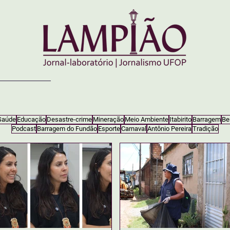
Saúde
Educação
Desastre-crime
Mineração
Meio Ambiente
Itabirito
Barragem
Be
Podcast
Barragem do Fundão
Esporte
Carnaval
Antônio Pereira
Tradição