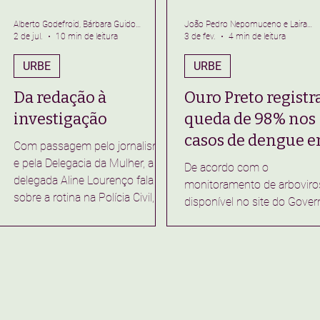
Alberto Godefroid, Bárbara Guido e Milena Pereira
João Pedro Nepomuceno e Laira Ferreira
2 de jul.
10 min de leitura
3 de fev.
4 min de leitura
URBE
URBE
Da redação à
Ouro Preto registr
investigação
queda de 98% nos
casos de dengue 
Com passagem pelo jornalismo
2025
e pela Delegacia da Mulher, a
De acordo com o
delegada Aline Lourenço fala
monitoramento de arboviro
sobre a rotina na Polícia Civil, o
disponível no site do Gover
atendimento às vítimas e os
Federal, ao longo de 2025,
desafios da segurança pública
foram contabilizados 118.
em Mariana (MG). “Não existe
casos em Minas Gerais,
resposta mal dada, existe
enquanto no ano anterior
pergunta mal feita”. Antes de
(2024), o estado havia
assumir a Delegacia da Polícia
registrado 1.400.537
Civil em Mariana, Aline Lourenço