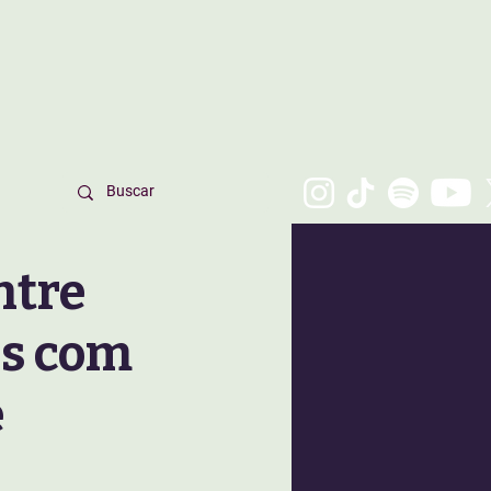
ntre
is com
e