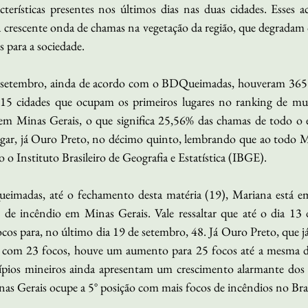
terísticas presentes nos últimos dias nas duas cidades. Esses a
a crescente onda de chamas na vegetação da região, que degradam 
 para a sociedade.
 setembro, ainda de acordo com o BDQueimadas, houveram 365 f
15 cidades que ocupam os primeiros lugares no ranking de mun
 em Minas Gerais, o que significa 25,56% das chamas de todo o e
gar, já Ouro Preto, no décimo quinto, lembrando que ao todo Mi
o Instituto Brasileiro de Geografia e Estatística (IBGE).  
madas, até o fechamento desta matéria (19), Mariana está em 
 de incêndio em Minas Gerais. Vale ressaltar que até o dia 13
os para, no último dia 19 de setembro, 48. Já Ouro Preto, que já 
o com 23 focos, houve um aumento para 25 focos até a mesma da
pios mineiros ainda apresentam um crescimento alarmante dos i
as Gerais ocupe a 5° posição com mais focos de incêndios no Bras