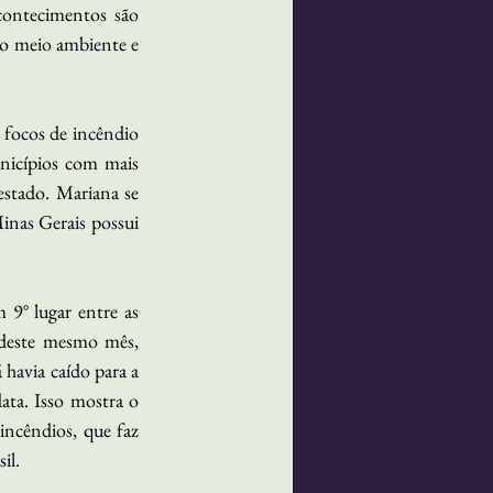
contecimentos são 
o meio ambiente e 
ocos de incêndio 
icípios com mais 
stado. Mariana se 
nas Gerais possui 
9° lugar entre as 
 deste mesmo mês, 
havia caído para a 
ta. Isso mostra o 
ncêndios, que faz 
il. 