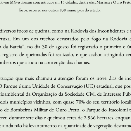
dio em MG estiveram concentrados em 15 cidades, dentre elas, Mariana e Ouro Preto.
focos, ocorreu nos outros 838 municípios do estado.
iversos focos de queima, como na Rodovia dos Inconfidentes e
rtuxa. Em um dos trechos devastados pelo fogo na Rodovia do
da Bateia”, no dia 30 de agosto foi registrado o primeiro e ú
registro de queimadas foi realizado, e que acabou atingindo ce
beiros que atuou na contenção das chamas.
ituação que mais chamou a atenção foram os nove dias de inc
O Parque é uma Unidade de Conservação (UC) estadual, que possu
ioambiental da Organização da Sociedade Civil de Interesse Públi
s dois municípios vizinhos, com quase 70% do seu território loca
de Bombeiros Militar de Ouro Preto, o Parque do Itacolomi te
orreu durante sete dias e queimou cerca de 2.966 hectares, enqua
 e ainda não há levantamento da quantidade de vegetação desmata