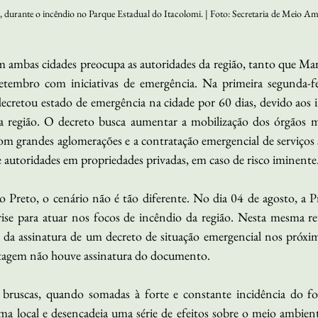
, durante o incêndio no Parque Estadual do Itacolomi. | Foto: Secretaria de Meio A
 ambas cidades preocupa as autoridades da região, tanto que Mar
embro com iniciativas de emergência. Na primeira segunda-fei
ecretou estado de emergência na cidade por 60 dias, devido aos in
a região. O decreto busca aumentar a mobilização dos órgãos mu
m grandes aglomerações e a contratação emergencial de serviços s
e autoridades em propriedades privadas, em caso de risco iminente
Preto, o cenário não é tão diferente. No dia 04 de agosto, a Pre
rise para atuar nos focos de incêndio da região. Nesta mesma r
e da assinatura de um decreto de situação emergencial nos próxim
tagem não houve assinatura do documento.
s bruscas, quando somadas à forte e constante incidência do fog
ema local e desencadeia uma série de efeitos sobre o meio ambient