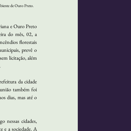
mbiente de Ouro Preto.
iana e Ouro Preto 
ra do mês, 02, a 
cêndios florestais 
nicipais, prevê o 
em licitação, além 
.
feitura da cidade 
eunião também foi 
os dias, mas até o 
o nessas cidades, 
e e a sociedade. A 