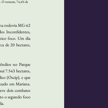
 O restante, 74,4% de 
 na rodovia MG-62 
s Inconfidentes, 
nico foco. Um dia 
rca de 20
hectares, 
êndios no Parque 
i 7.543 hectares, 
co (Oscip), e que 
lizado em Mariana. 
ve dois combates 
nto o segundo foco 
da.