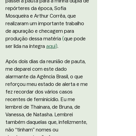
passei a pauta para a minha dupla de 
repórteres da época, Sofia 
Mosqueira e Arthur Corrêa, que 
realizaram um importante trabalho 
de apuração e checagem para 
produção dessa matéria 
(
que pode 
ser lida na íntegra 
aqui
)
. 
Após dois dias da reunião de pauta, 
me deparei com este dado 
alarmante da Agência Brasil, o que 
reforçou meu estado de alerta e me 
fez recordar dos vários casos 
recentes de feminicídio. Eu me 
lembrei de Thainara, de Bruna, de 
Vanessa, de Natasha. Lembrei 
também daquelas que, infelizmente, 
não “tinham” nomes ou 