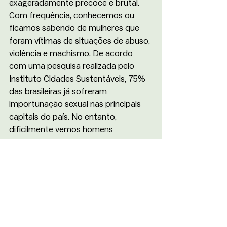
exageradamente precoce e brutal. 
Com frequência, conhecemos ou 
ficamos sabendo de mulheres que 
foram vítimas de situações de abuso, 
violência e machismo. De acordo 
com uma pesquisa realizada pelo 
Instituto Cidades Sustentáveis, 75% 
das brasileiras já sofreram 
importunação sexual nas principais 
capitais do país. No entanto, 
dificilmente vemos homens 
assumindo seus erros, o que faz 
prevalecer situações de 
hierarquização de gêneros. A 
resistência em assumir, reconhecer e 
identificar comportamentos 
machistas perpetua a existência dos 
efeitos de uma cultura que, 