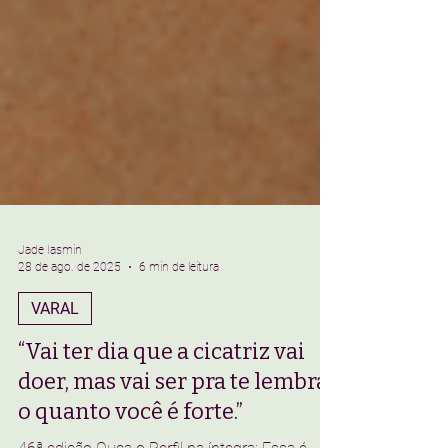
Jade Iasmin
28 de ago. de 2025
6 min de leitura
VARAL
“Vai ter dia que a cicatriz vai
doer, mas vai ser pra te lembrar