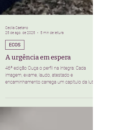
Cecília Caetano
25 de ago. de 2025
5 min de leitura
ECOS
A urgência em espera
46ª edição Ouça o perfil na íntegra: Cada
imagem, exame, laudo, atestado e
encaminhamento carrega um capítulo da luta
de Marianna. |...