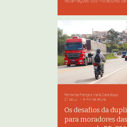
reclamações dos moradores de
barulho, acúmulo de lixo, deso
vias públicas e de outros impac
convivência urbana. Rua José T
Rua Professor Paulo Magalhãe
noite de domingo em que o Brasi
desclassificado da Copa do Mun
Tainá Quirino. #ParaTodosVere
Trindade e Rua Professor Paul
Gomes em movime
Fernanda França e Maria Clara Bispo
21 de jul.
9 min de leitura
Os desafios da dupl
para moradores da