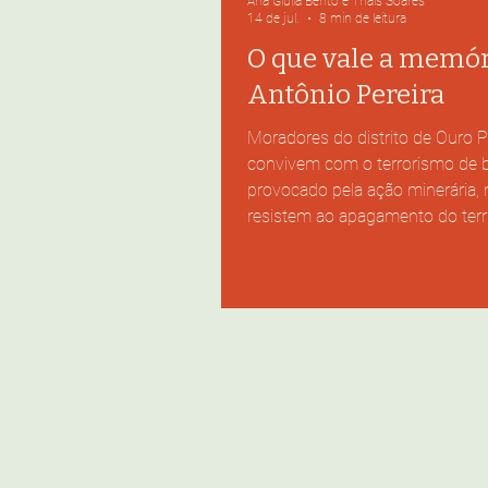
Ana Giulia Bento e Thais Soares
14 de jul.
8 min de leitura
O que vale a memór
Antônio Pereira
Moradores do distrito de Ouro P
convivem com o terrorismo de 
provocado pela ação minerária, mas
resistem ao apagamento do terri
meio a casas depredadas, os m
Antônio Pereira permanecem. Fo
Soares. #ParaTodosVerem: Em 
ruínas e entulho de construções
há paredes e pisos destruídos. 
aparecem árvores e casas. No c
homem monta um cavalo branco. Ouça
íntegra: Resistir quando tudo ao
in