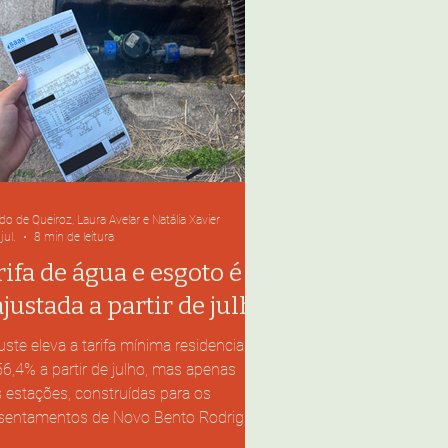
o de Queiroz, Laura Avelar e Natália Xavier
jul.
8 min de leitura
rifa de água e esgoto é
ajustada a partir de julho
uste eleva a tarifa mínima residencial
6,4% a partir de julho, mas apenas
 estações, construídas para os
sentamentos de Novo Bento Rodrigues
racatu, fazem o tratamento de esgoto