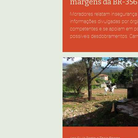
margens da BR-356
Moradores relatam insegurança e
informações divulgadas por órg
competentes e se apoiam em pol
possíveis desdobramentos. Car
passeio ou veículos mais sensív
engolidos pelo fluxo intenso de 
minério e caminhões. Foto: Mari
Bispo. #ParaTodosVerem: Trâns
356, com uma motocicleta na co
um caminhão vermelho em des
segundo plano, aparecem cami
carros. Nas margens da estrad
alta cresce,