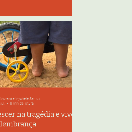
unicípio de Mariana Algumas casas
a receberam as contas de julho no
r antigo, apesar de já terem o
ômetro instalado. Foto: Natália Xavier.
aTodosVerem: Ao centro da imagem,
ma mão segurando uma conta de
 do SAAE referente ao mês de junho
alor de 19,6
 Moreira e Mychelle Santos
jul.
8 min de leitura
escer na tragédia e viver
 lembrança