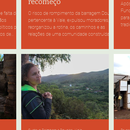
recomeço
Após
Fund
 falta de
O risco de rompimento da barragem Doutor,
para
ãos
pertencente à Vale, expulsou moradores,
trad
íticos para
reorganizou a rotina, os caminhos e as
pass
ros de
relações de uma comunidade construída
deix
eis são
em torno da mineração. Na parte baixa da
Sant
carretas de
vila, placas instaladas pela mineradora
desc
a Clara
transformam antigas moradias em áreas
berm
ito na BR-
interditadas, marcando no espaço a
sobr
r preta e
fronteira entre pertencimento e abandono.
o ch
taque. Em
Foto: Milena Pereira. #ParaTodosVerem:
rura
nhões e
Rua com casas fechadas e mato alto nas
a, uma mata
calçadas. Em um portão enferrujado, há
uma plac