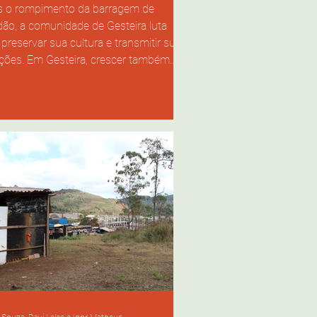
 o rompimento da barragem de
ão, a comunidade de Gesteira luta
 preservar sua cultura e transmitir suas
ições. Em Gesteira, crescer também
ou a significar coexistir com mudanças
adas pela lama. Foto por: Mychelle
os. #ParaTodosVerem: Criança
alça, vista da cintura para baixo de
uda, ao lado de uma bicicleta infantil
e um terreno de terra batida. Ao fundo,
ão é seco e aparenta ser um ambiente
l. Ouça na íntegra: A infância no Qui