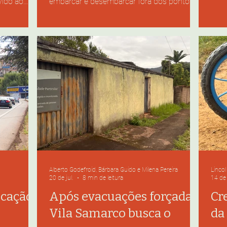
vido ao
embarcar e desembarcar fora dos pontos
no m
rdem nas
de ônibus no período noturno. Apesar da
aind
tos na
mudança, a política pública ainda é pouco
valo
rindade e
conhecida por suas principais beneficiárias.
hidr
s Gomes na
Como forma de ampliar a segurança nos
#Par
l foi
deslocamentos noturnos, a Lei garante às
há u
do. Foto:
mulheres o direito de embarcar e
água
m: Rua José
desembarcar fora dos pontos de ônibus do
no v
o Magalhães
município entre 21h e 5h em Mariana
Embora
Alberto Godefroid, Bárbara Guido e Milena Pereira
Lincol
20 de jul.
8 min de leitura
14 de 
icação
Após evacuações forçadas,
Cr
s
Vila Samarco busca o
da